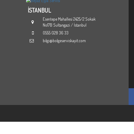
İSTANBUL
za Kodları
HİZMETLERİMİZ
RIZA KODLARI
BOLGESEL SERVIS KAYIT
Esentepe Mahallesi 2425/2 Sokak
No17B Sultangazi / İstanbul
0555 028 36 33
bilgi@bolgeserviskayit.com