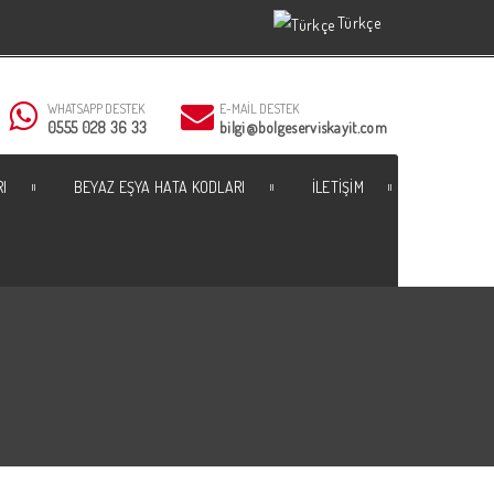
Türkçe
Türkçe
WHATSAPP DESTEK
E-MAIL DESTEK
0555 028 36 33
bilgi@bolgeserviskayit.com
RI
BEYAZ EŞYA HATA KODLARI
İLETIŞIM