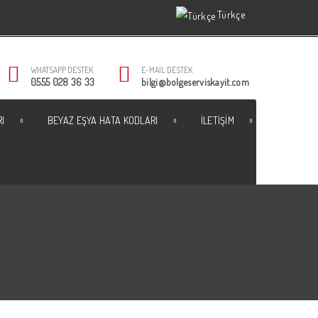
Türkçe
Türkçe
WHATSAPP DESTEK
E-MAIL DESTEK
0555 028 36 33
bilgi@bolgeserviskayit.com
RI
BEYAZ EŞYA HATA KODLARI
İLETIŞIM