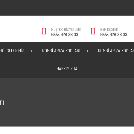
MÜŞTERI HIZMETLERI
GSM DESTEK
0555 028 36 33
0555 028 36 33
 BÖLGELERIMIZ
KOMBI ARIZA KODLARI
KOMBI ARIZA KODLA
HAKKIMIZDA
rı