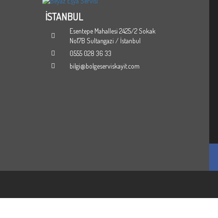
İSTANBUL
za Kodları
HİZMETLERİMİZ
RIZA KODLARI
BOLGESEL SERVIS KAYIT
Esentepe Mahallesi 2425/2 Sokak
No17B Sultangazi / İstanbul
0555 028 36 33
bilgi@bolgeserviskayit.com