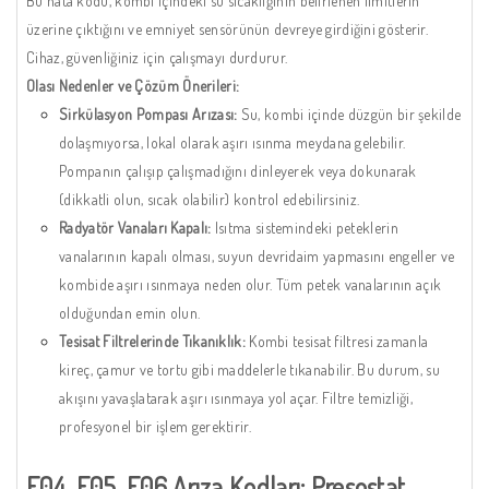
Bu hata kodu, kombi içindeki su sıcaklığının belirlenen limitlerin
üzerine çıktığını ve emniyet sensörünün devreye girdiğini gösterir.
Cihaz, güvenliğiniz için çalışmayı durdurur.
Olası Nedenler ve Çözüm Önerileri:
Sirkülasyon Pompası Arızası:
Su, kombi içinde düzgün bir şekilde
dolaşmıyorsa, lokal olarak aşırı ısınma meydana gelebilir.
Pompanın çalışıp çalışmadığını dinleyerek veya dokunarak
(dikkatli olun, sıcak olabilir) kontrol edebilirsiniz.
Radyatör Vanaları Kapalı:
Isıtma sistemindeki peteklerin
vanalarının kapalı olması, suyun devridaim yapmasını engeller ve
kombide aşırı ısınmaya neden olur. Tüm petek vanalarının açık
olduğundan emin olun.
Tesisat Filtrelerinde Tıkanıklık:
Kombi tesisat filtresi zamanla
kireç, çamur ve tortu gibi maddelerle tıkanabilir. Bu durum, su
akışını yavaşlatarak aşırı ısınmaya yol açar. Filtre temizliği,
profesyonel bir işlem gerektirir.
E04, E05, E06 Arıza Kodları: Presostat