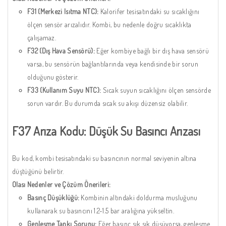
F31 (Merkezi Isıtma NTC):
Kalorifer tesisatındaki su sıcaklığını
ölçen sensör arızalıdır. Kombi, bu nedenle doğru sıcaklıkta
çalışamaz.
F32 (Dış Hava Sensörü):
Eğer kombiye bağlı bir dış hava sensörü
varsa, bu sensörün bağlantılarında veya kendisinde bir sorun
olduğunu gösterir.
F33 (Kullanım Suyu NTC):
Sıcak suyun sıcaklığını ölçen sensörde
sorun vardır. Bu durumda sıcak su akışı düzensiz olabilir.
F37 Arıza Kodu: Düşük Su Basıncı Arızası
Bu kod, kombi tesisatındaki su basıncının normal seviyenin altına
düştüğünü belirtir.
Olası Nedenler ve Çözüm Önerileri:
Basınç Düşüklüğü:
Kombinin altındaki doldurma musluğunu
kullanarak su basıncını 1.2-1.5 bar aralığına yükseltin.
Genleşme Tankı Sorunu:
Eğer basınç sık sık düşüyorsa, genleşme