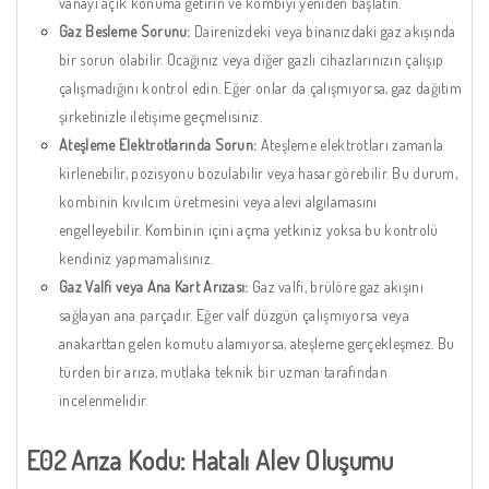
vanayı açık konuma getirin ve kombiyi yeniden başlatın.
Gaz Besleme Sorunu:
Dairenizdeki veya binanızdaki gaz akışında
bir sorun olabilir. Ocağınız veya diğer gazlı cihazlarınızın çalışıp
çalışmadığını kontrol edin. Eğer onlar da çalışmıyorsa, gaz dağıtım
şirketinizle iletişime geçmelisiniz.
Ateşleme Elektrotlarında Sorun:
Ateşleme elektrotları zamanla
kirlenebilir, pozisyonu bozulabilir veya hasar görebilir. Bu durum,
kombinin kıvılcım üretmesini veya alevi algılamasını
engelleyebilir. Kombinin içini açma yetkiniz yoksa bu kontrolü
kendiniz yapmamalısınız.
Gaz Valfi veya Ana Kart Arızası:
Gaz valfi, brülöre gaz akışını
sağlayan ana parçadır. Eğer valf düzgün çalışmıyorsa veya
anakarttan gelen komutu alamıyorsa, ateşleme gerçekleşmez. Bu
türden bir arıza, mutlaka teknik bir uzman tarafından
incelenmelidir.
E02 Arıza Kodu: Hatalı Alev Oluşumu