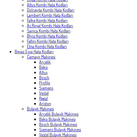
Altus Kombi Hata Kodları
Dolcevita Kombi Hata Kodları
Lambert Kombi Hata Kodları
Falke Kombi Hata Kodları
As Royal Kombi Hata Kodları
Sanica Kombi Hata Kodları
Blyss Kombi Hata Kodları
Fellini Kombi Hata Kodları
Etna Kombi Hata Kodları
Beyaz Eşya Hata Kodları
Çamaşır Makinesi
Arçelik
Beko
Altus
Bosch
Profilo
Siemens
Vestel
Regal
Ariston
Bulaşık Makinesi
Arçelik Bulaşık Makinesi
Beko Bulaşık Makinesi
Bosch Bulaşık Makinesi
Siemens Bulaşık Makinesi
Vestel Bulaşık Makinesi