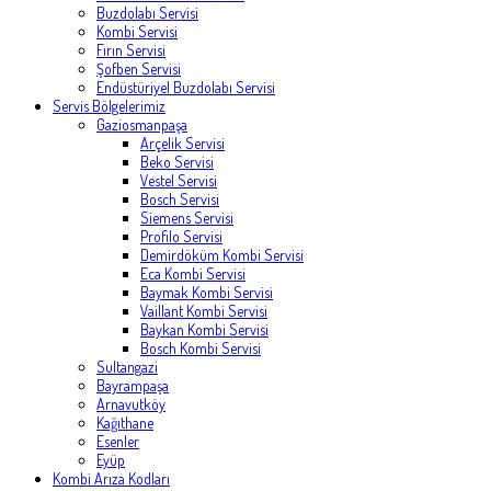
Buzdolabı Servisi
Kombi Servisi
Fırın Servisi
Şofben Servisi
Endüstüriyel Buzdolabı Servisi
Servis Bölgelerimiz
Gaziosmanpaşa
Arçelik Servisi
Beko Servisi
Vestel Servisi
Bosch Servisi
Siemens Servisi
Profilo Servisi
Demirdöküm Kombi Servisi
Eca Kombi Servisi
Baymak Kombi Servisi
Vaillant Kombi Servisi
Baykan Kombi Servisi
Bosch Kombi Servisi
Sultangazi
Bayrampaşa
Arnavutköy
Kağıthane
Esenler
Eyüp
Kombi Arıza Kodları