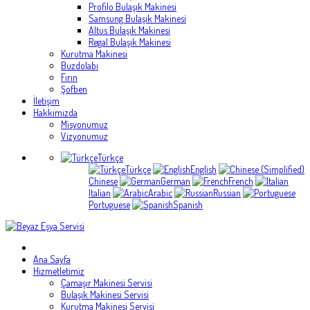
Profilo Bulaşık Makinesi
Samsung Bulaşık Makinesi
Altus Bulaşık Makinesi
Regal Bulaşık Makinesi
Kurutma Makinesi
Buzdolabı
Fırın
Şofben
İletişim
Hakkımızda
Misyonumuz
Vizyonumuz
Türkçe
Türkçe
English
Chinese
German
French
Italian
Arabic
Russian
Portuguese
Spanish
Ana Sayfa
Hizmetletimiz
Çamaşır Makinesi Servisi
Bulaşık Makinesi Servisi
Kurutma Makinesi Servisi