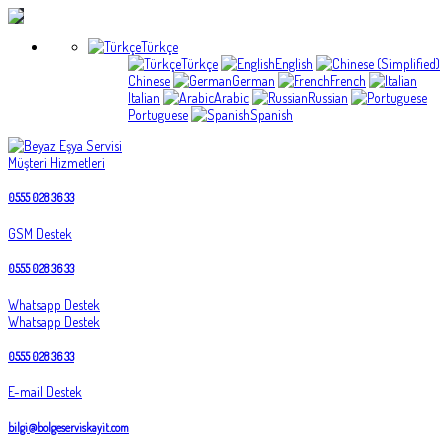
Türkçe
Türkçe
English
Chinese
German
French
Italian
Arabic
Russian
Portuguese
Spanish
Müşteri Hizmetleri
0555 028 36 33
GSM Destek
0555 028 36 33
Whatsapp Destek
Whatsapp Destek
0555 028 36 33
E-mail Destek
bilgi@bolgeserviskayit.com