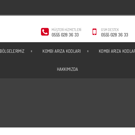
MÜŞTERI HIZMETLERI
GSM DESTEK
0555 028 36 33
0555 028 36 33
 BÖLGELERIMIZ
KOMBI ARIZA KODLARI
KOMBI ARIZA KODLA
HAKKIMIZDA