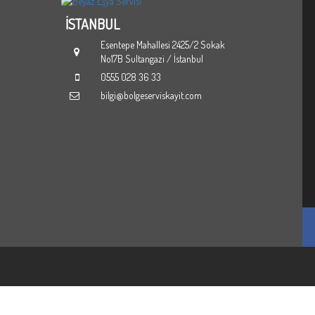
İSTANBUL
za Kodları
HİZMETLERİMİZ
RIZA KODLARI
BOLGESEL SERVIS KAYIT
Esentepe Mahallesi 2425/2 Sokak
No17B Sultangazi / İstanbul
0555 028 36 33
bilgi@bolgeserviskayit.com