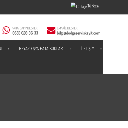
Türkçe
Türkçe
WHATSAPP DESTEK
E-MAIL DESTEK
0555 028 36 33
bilgi@bolgeserviskayit.com
RI
BEYAZ EŞYA HATA KODLARI
İLETIŞIM